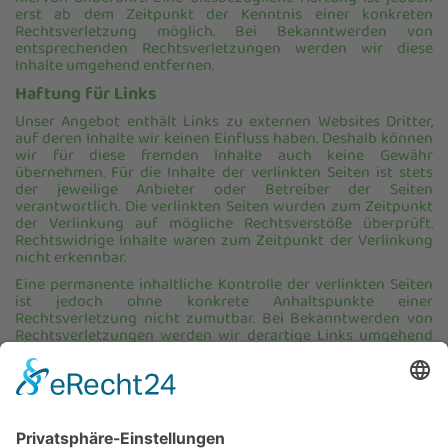
hiervon unberührt. Eine diesbezügliche Haftung ist jedoch
erst ab dem Zeitpunkt der Kenntnis einer konkreten
Rechtsverletzung möglich. Bei Bekanntwerden von
entsprechenden Rechtsverletzungen werden wir diese
Inhalte umgehend entfernen.
Haftung für Links
Unser Angebot enthält Links zu externen Websites Dritter,
auf deren Inhalte wir keinen Einfluss haben. Deshalb können
wir für diese fremden Inhalte auch keine Gewähr
übernehmen. Für die Inhalte der verlinkten Seiten ist stets
der jeweilige Anbieter oder Betreiber der Seiten
verantwortlich. Die verlinkten Seiten wurden zum Zeitpunkt
der Verlinkung auf mögliche Rechtsverstöße überprüft.
Rechtswidrige Inhalte waren zum Zeitpunkt der Verlinkung
nicht erkennbar.
Eine permanente inhaltliche Kontrolle der verlinkten Seiten
ist jedoch ohne konkrete Anhaltspunkte einer
Rechtsverletzung nicht zumutbar. Bei Bekanntwerden von
Rechtsverletzungen werden wir derartige Links umgehend
entfernen.
Urheberrecht
Die durch die Seitenbetreiber erstellten Inhalte und Werke
auf diesen Seiten unterliegen dem deutschen Urheberrecht.
Die Vervielfältigung, Bearbeitung, Verbreitung und jede Art